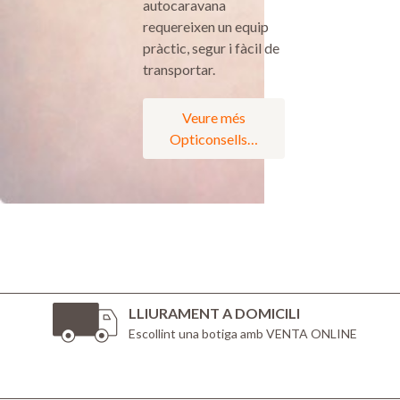
autocaravana
requereixen un equip
pràctic, segur i fàcil de
transportar.
Veure més
Opticonsells…
LLIURAMENT A DOMICILI
Escollint una botiga amb VENTA ONLINE