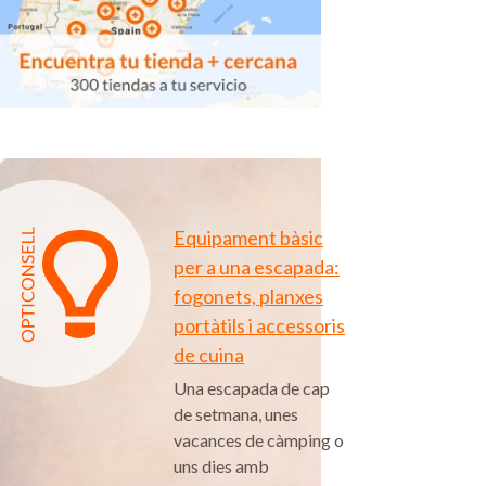
Equipament bàsic
per a una escapada:
fogonets, planxes
portàtils i accessoris
de cuina
Una escapada de cap
de setmana, unes
vacances de càmping o
uns dies amb