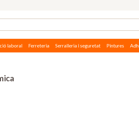
ció laboral
Ferreteria
Serralleria i seguretat
Pintures
Adhe
mica