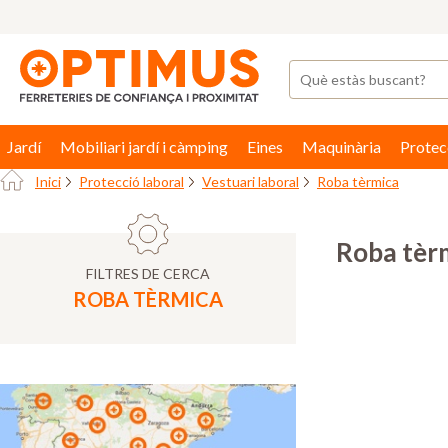
Jardí
Mobiliari jardí i càmping
Eines
Maquinària
Protec
Inici
Protecció laboral
Vestuari laboral
Roba tèrmica
Roba tèr
FILTRES DE CERCA
ROBA TÈRMICA