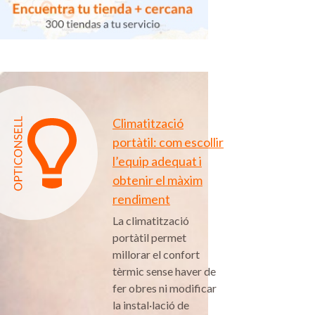
Climatització
portàtil: com escollir
l’equip adequat i
obtenir el màxim
rendiment
La climatització
portàtil permet
millorar el confort
tèrmic sense haver de
fer obres ni modificar
la instal·lació de