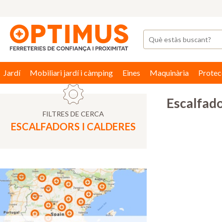
Jardí
Mobiliari jardí i càmping
Eines
Maquinària
Protec
Escalfado
FILTRES DE CERCA
ESCALFADORS I CALDERES