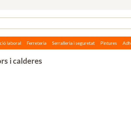
ció laboral
Ferreteria
Serralleria i seguretat
Pintures
Adhe
rs i calderes