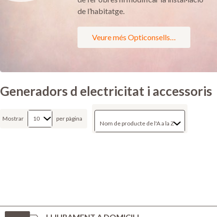
de l’habitatge.
Veure més Opticonsells…
Generadors d electricitat i accessoris
Mostrar
per pàgina
LLIURAMENT A DOMICILI