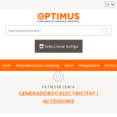
CA
Seleccionar botiga
Jardí
Mobiliari jardí i càmping
Eines
Maquinària
Protec
FILTRES DE CERCA
GENERADORS D ELECTRICITAT I
ACCESSORIS