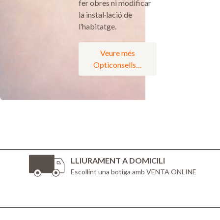
fer obres ni modificar
la instal·lació de
l’habitatge.
Veure més
Opticonsells…
LLIURAMENT A DOMICILI
Escollint una botiga amb VENTA ONLINE