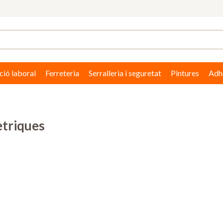
ció laboral
Ferreteria
Serralleria i seguretat
Pintures
Adhe
ètriques