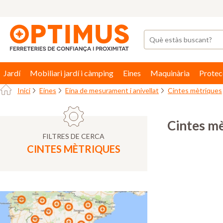
Jardí
Mobiliari jardí i càmping
Eines
Maquinària
Protec
Inici
Eines
Eina de mesurament i anivellat
Cintes mètriques
Cintes m
FILTRES DE CERCA
CINTES MÈTRIQUES