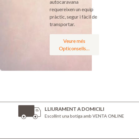
autocaravana
requereixen un equip
pràctic, segur i fàcil de
transportar.
Veure més
Opticonsells…
LLIURAMENT A DOMICILI
Escollint una botiga amb VENTA ONLINE