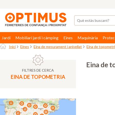
Jardí
Mobiliari jardí i càmping
Eines
Maquinària
Protec
Inici
Eines
Eina de mesurament i anivellat
Eina de topometr
Eina de 
FILTRES DE CERCA
EINA DE TOPOMETRIA