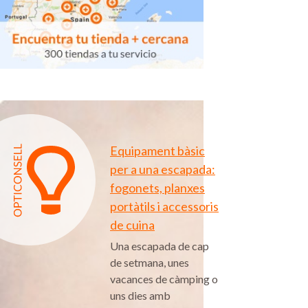
Equipament bàsic
per a una escapada:
fogonets, planxes
portàtils i accessoris
de cuina
Una escapada de cap
de setmana, unes
vacances de càmping o
uns dies amb