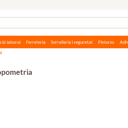
ció laboral
Ferreteria
Serralleria i seguretat
Pintures
Adhe
ia
topometria