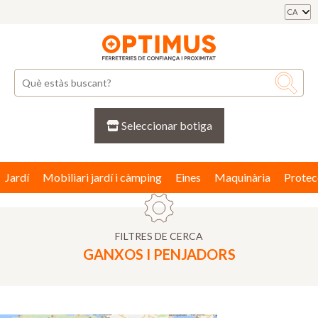
CA
Seleccionar botiga
Jardí
Mobiliari jardí i càmping
Eines
Maquinària
Protec
FILTRES DE CERCA
GANXOS I PENJADORS