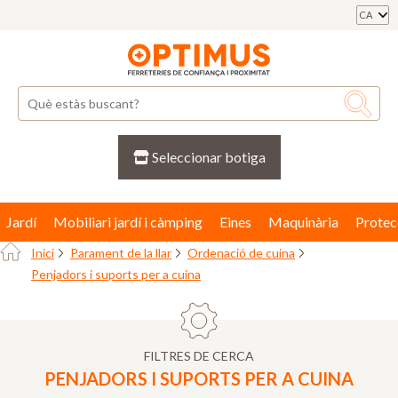
CA
Seleccionar botiga
Jardí
Mobiliari jardí i càmping
Eines
Maquinària
Protec
Inici
Parament de la llar
Ordenació de cuina
Penjadors i suports per a cuina
FILTRES DE CERCA
PENJADORS I SUPORTS PER A CUINA