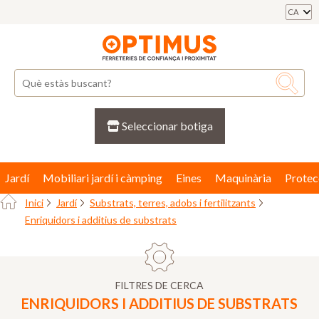
CA
Seleccionar botiga
Jardí
Mobiliari jardí i càmping
Eines
Maquinària
Protec
Inici
Jardí
Substrats, terres, adobs i fertilitzants
Enriquidors i additius de substrats
FILTRES DE CERCA
ENRIQUIDORS I ADDITIUS DE SUBSTRATS