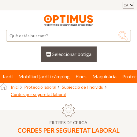
CA
Seleccionar botiga
Jardí
Mobiliari jardí i càmping
Eines
Maquinària
Protec
Inici
Protecció laboral
Subjecció de l individu
Cordes per seguretat laboral
FILTRES DE CERCA
CORDES PER SEGURETAT LABORAL