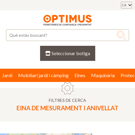
CA
Seleccionar botiga
Jardí
Mobiliari jardí i càmping
Eines
Maquinària
Protec
FILTRES DE CERCA
EINA DE MESURAMENT I ANIVELLAT