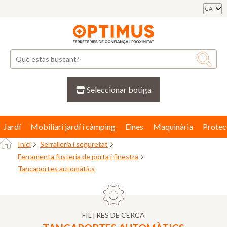
CA
Seleccionar botiga
Jardí
Mobiliari jardí i càmping
Eines
Maquinària
Protec
Inici
Serralleria i seguretat
Ferramenta fusteria de porta i finestra
Tancaportes automàtics
FILTRES DE CERCA