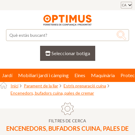
CA
Seleccionar botiga
Jardí
Mobiliari jardí i càmping
Eines
Maquinària
Protec
Inici
Parament de la llar
Estris preparació cuina
Encenedors, bufadors cuina, pales de cremar
FILTRES DE CERCA
ENCENEDORS, BUFADORS CUINA, PALES DE