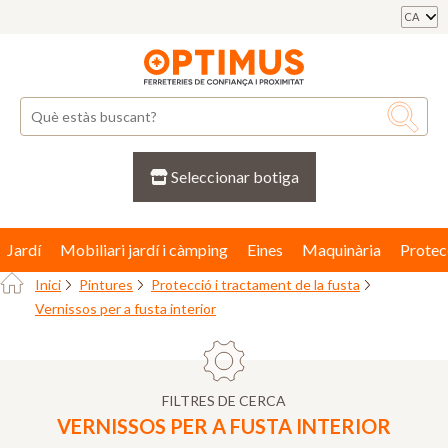
CA
Seleccionar botiga
Jardí
Mobiliari jardí i càmping
Eines
Maquinària
Protec
Inici
Pintures
Protecció i tractament de la fusta
Vernissos per a fusta interior
FILTRES DE CERCA
VERNISSOS PER A FUSTA INTERIOR