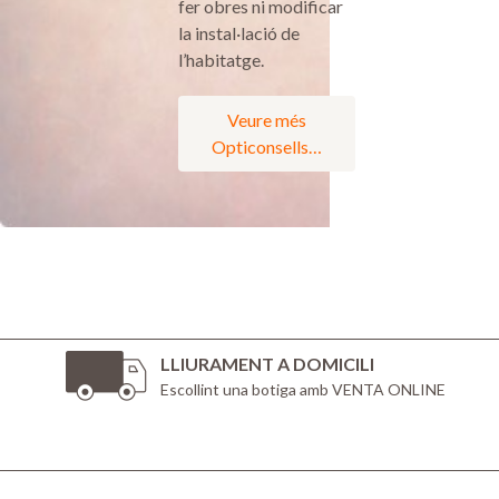
fer obres ni modificar
la instal·lació de
l’habitatge.
Veure més
Opticonsells…
LLIURAMENT A DOMICILI
Escollint una botiga amb VENTA ONLINE