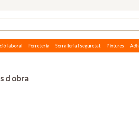
ció laboral
Ferreteria
Serralleria i seguretat
Pintures
Adhe
s d obra