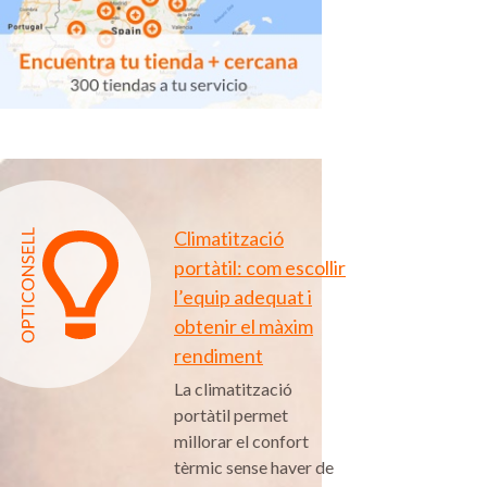
Climatització
portàtil: com escollir
l’equip adequat i
obtenir el màxim
rendiment
La climatització
portàtil permet
millorar el confort
tèrmic sense haver de