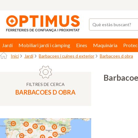
Jardí
Mobiliari jardí i càmping
Eines
Maquinària
Protec
Inici
Jardí
Barbacoes i cuines d exterior
Barbacoes d obra
Barbacoe
FILTRES DE CERCA
BARBACOES D OBRA