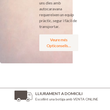
uns dies amb
autocaravana
requereixen un equip
pràctic, segur i fàcil de
transportar.
Veure més
Opticonsells…
LLIURAMENT A DOMICILI
Escollint una botiga amb VENTA ONLINE