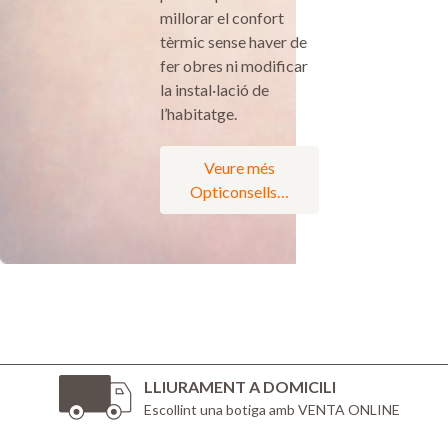
millorar el confort
tèrmic sense haver de
fer obres ni modificar
la instal·lació de
l’habitatge.
Veure més
Opticonsells…
LLIURAMENT A DOMICILI
Escollint una botiga amb VENTA ONLINE