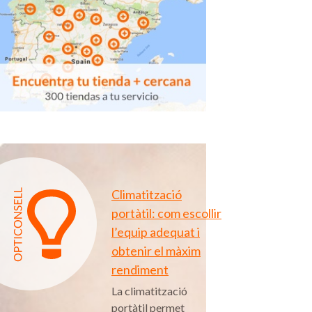
Climatització
portàtil: com escollir
l’equip adequat i
obtenir el màxim
rendiment
La climatització
portàtil permet