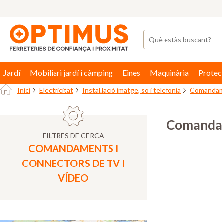
Jardí
Mobiliari jardí i càmping
Eines
Maquinària
Protec
Inici
Electricitat
Instal.lació imatge, so i telefonia
Comandame
Comandam
FILTRES DE CERCA
COMANDAMENTS I
CONNECTORS DE TV I
VÍDEO