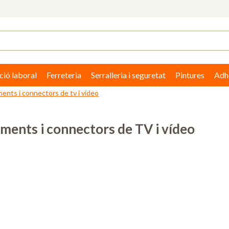
ció laboral
Ferreteria
Serralleria i seguretat
Pintures
Adhe
nts i connectors de tv i vídeo
ents i connectors de TV i vídeo