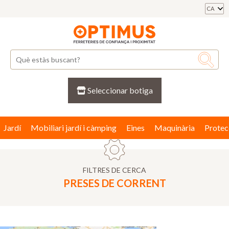
CA
Seleccionar botiga
Jardí
Mobiliari jardí i càmping
Eines
Maquinària
Protec
FILTRES DE CERCA
PRESES DE CORRENT