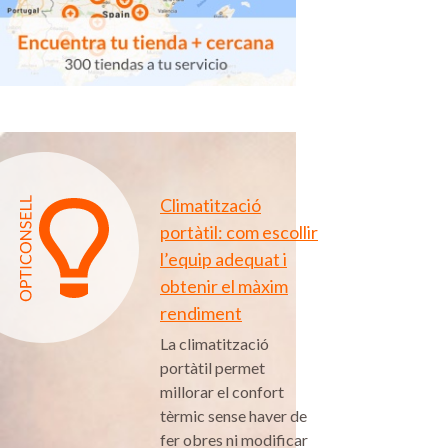
Climatització
portàtil: com escollir
l’equip adequat i
obtenir el màxim
rendiment
La climatització
portàtil permet
millorar el confort
tèrmic sense haver de
fer obres ni modificar