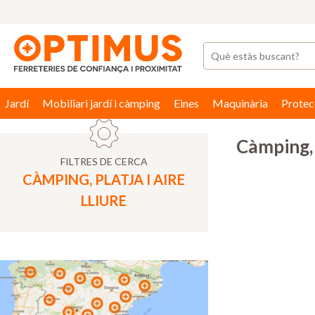
Jardí
Mobiliari jardí i càmping
Eines
Maquinària
Protec
Càmping, p
FILTRES DE CERCA
CÀMPING, PLATJA I AIRE
LLIURE