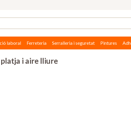
ció laboral
Ferreteria
Serralleria i seguretat
Pintures
Adhe
latja i aire lliure