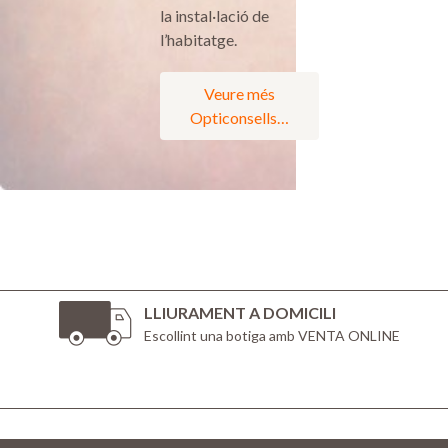
la instal·lació de
l’habitatge.
Veure més
Opticonsells…
LLIURAMENT A DOMICILI
Escollint una botiga amb VENTA ONLINE