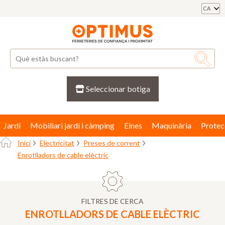
CA
Seleccionar botiga
Jardí
Mobiliari jardí i càmping
Eines
Maquinària
Protec
Inici
Electricitat
Preses de corrent
Enrotlladors de cable elèctric
FILTRES DE CERCA
ENROTLLADORS DE CABLE ELÈCTRIC