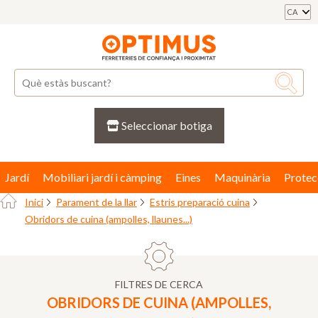
CA
Seleccionar botiga
Jardí
Mobiliari jardí i càmping
Eines
Maquinària
Protec
Inici
Parament de la llar
Estris preparació cuina
Obridors de cuina (ampolles, llaunes...)
FILTRES DE CERCA
OBRIDORS DE CUINA (AMPOLLES,