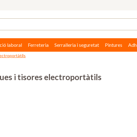
ció laboral
Ferreteria
Serralleria i seguretat
Pintures
Adhe
ectroportàtils
ues i tisores electroportàtils