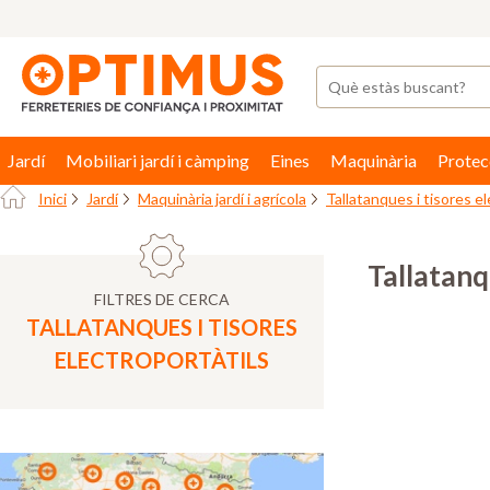
Jardí
Mobiliari jardí i càmping
Eines
Maquinària
Protec
Inici
Jardí
Maquinària jardí i agrícola
Tallatanques i tisores el
Tallatanq
FILTRES DE CERCA
TALLATANQUES I TISORES
ELECTROPORTÀTILS