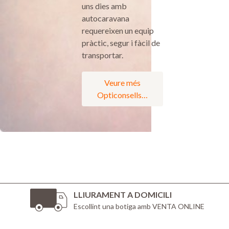
uns dies amb
autocaravana
requereixen un equip
pràctic, segur i fàcil de
transportar.
Veure més
Opticonsells…
LLIURAMENT A DOMICILI
Escollint una botiga amb VENTA ONLINE