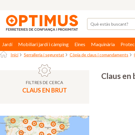
Jardí
Mobiliari jardí i càmping
Eines
Maquinària
Protec
Inici
Serralleria i seguretat
Còpia de claus i comandaments
Claus en 
FILTRES DE CERCA
CLAUS EN BRUT