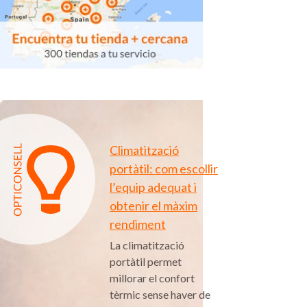
Climatització
portàtil: com escollir
l’equip adequat i
obtenir el màxim
rendiment
La climatització
portàtil permet
millorar el confort
tèrmic sense haver de