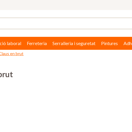
ció laboral
Ferreteria
Serralleria i seguretat
Pintures
Adhe
Claus en brut
brut