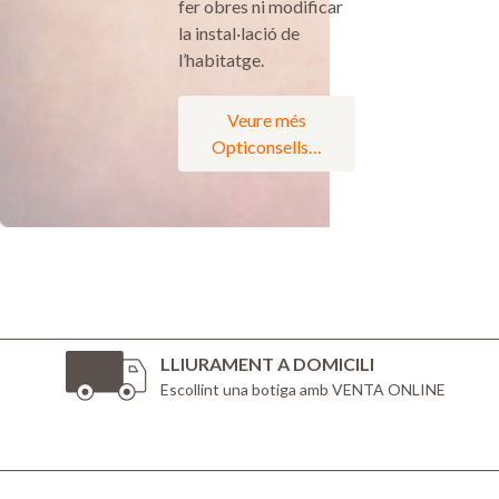
fer obres ni modificar
la instal·lació de
l’habitatge.
Veure més
Opticonsells…
LLIURAMENT A DOMICILI
Escollint una botiga amb VENTA ONLINE