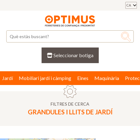
CA
Seleccionar botiga
Jardí
Mobiliari jardí i càmping
Eines
Maquinària
Protec
FILTRES DE CERCA
GRANDULES I LLITS DE JARDÍ