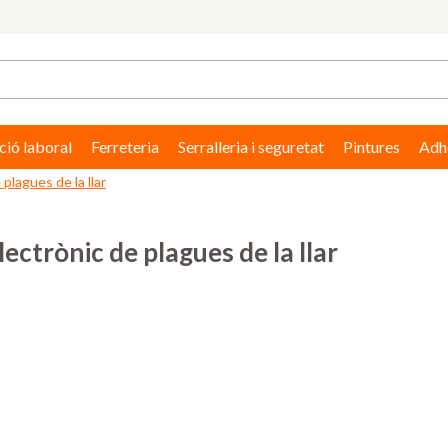
ció laboral
Ferreteria
Serralleria i seguretat
Pintures
Adhe
plagues de la llar
lectrònic de plagues de la llar