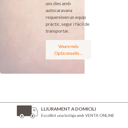
uns dies amb
autocaravana
requereixen un equip
pràctic, segur i fàcil de
transportar.
Veure més
Opticonsells…
LLIURAMENT A DOMICILI
Escollint una botiga amb VENTA ONLINE