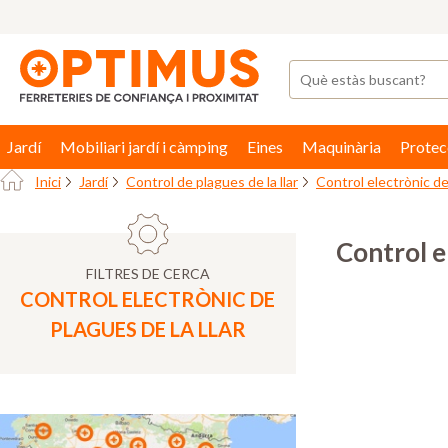
Jardí
Mobiliari jardí i càmping
Eines
Maquinària
Protec
Inici
Jardí
Control de plagues de la llar
Control electrònic de 
Control e
FILTRES DE CERCA
CONTROL ELECTRÒNIC DE
PLAGUES DE LA LLAR