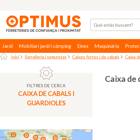
Jardí
Mobiliari jardí i càmping
Eines
Maquinària
Protec
Inici
Serralleria i seguretat
Caixes fortes i de cabals
Caixa d
Caixa de 
FILTRES DE CERCA
CAIXA DE CABALS I
GUARDIOLES