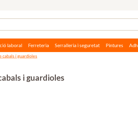
ció laboral
Ferreteria
Serralleria i seguretat
Pintures
Adhe
e cabals i guardioles
cabals i guardioles