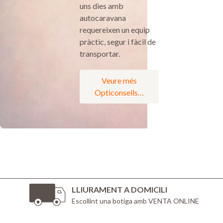
uns dies amb
autocaravana
requereixen un equip
pràctic, segur i fàcil de
transportar.
Veure més
Opticonsells…
LLIURAMENT A DOMICILI
Escollint una botiga amb VENTA ONLINE