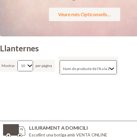
Veure més Opticonsells…
Llanternes
Mostrar
per pàgina
LLIURAMENT A DOMICILI
Escollint una botiga amb VENTA ONLINE