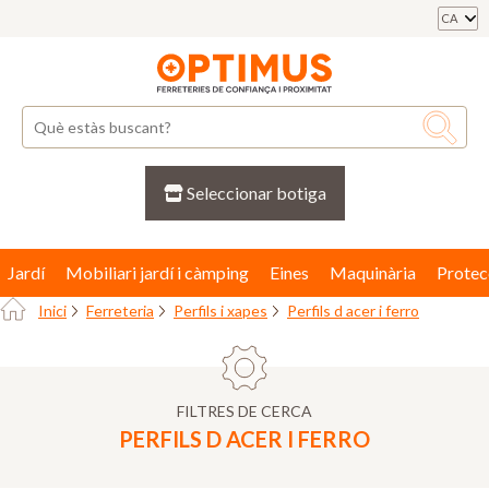
CA
Seleccionar botiga
Jardí
Mobiliari jardí i càmping
Eines
Maquinària
Protec
Inici
Ferreteria
Perfils i xapes
Perfils d acer i ferro
FILTRES DE CERCA
PERFILS D ACER I FERRO