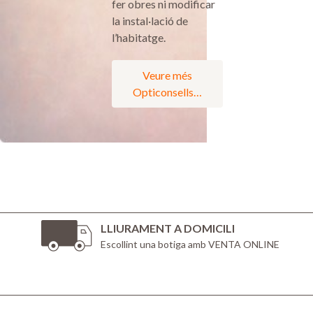
fer obres ni modificar
la instal·lació de
l’habitatge.
Veure més
Opticonsells…
LLIURAMENT A DOMICILI
Escollint una botiga amb VENTA ONLINE