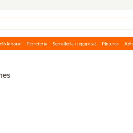
ció laboral
Ferreteria
Serralleria i seguretat
Pintures
Adhe
nes