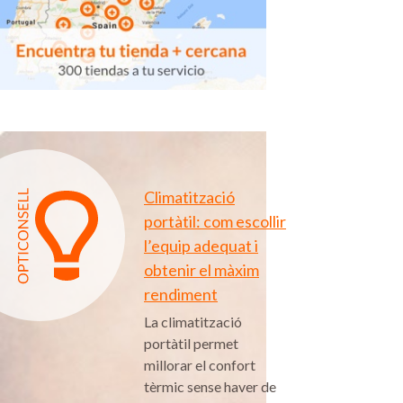
Climatització
portàtil: com escollir
l’equip adequat i
obtenir el màxim
rendiment
La climatització
portàtil permet
millorar el confort
tèrmic sense haver de