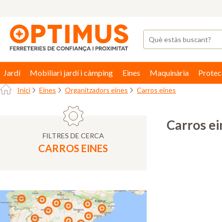
Jardí
Mobiliari jardí i càmping
Eines
Maquinària
Protec
Inici
Eines
Organitzadors eines
Carros eines
Carros ei
FILTRES DE CERCA
CARROS EINES